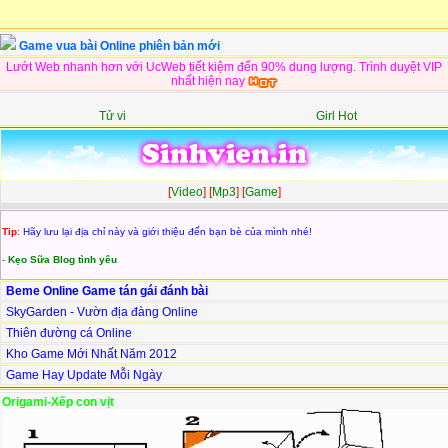
Game vua bài Online phiên bản mới
Lướt Web nhanh hơn với UcWeb tiết kiệm đến 90% dung lượng. Trình duyệt VIP
nhất hiện nay
Tử vi
Girl Hot
[
Video
] [
Mp3
] [
Game
]
Tip
:
Hãy lưu lại địa chỉ này và giới thiệu đến bạn bè của mình nhé!
-
Kẹo Sữa Blog tình yêu
Beme Online Game tán gái đánh bài
SkyGarden - Vườn địa đàng Online
Thiên đường cá Online
Kho Game Mới Nhất Năm 2012
Game Hay Update Mỗi Ngày
Origami-Xếp con vịt