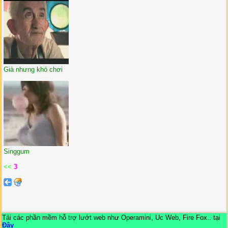
Già nhưng khó chơi
Singgum
<<
3
Tải các phần mềm hỗ trợ lướt web như Operamini, Uc Web, Fire Fox.. tại
Đây