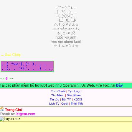
..( "><'),(" ). . .
..(. . 'º('. . .) . . ..
··( ,,)v)(v(,)\...
··|¸¸)¸¸)(¸¸(¸¸|\
☆. I |☺Ｖ3 U.☆
Hun trộm anh à?
☺+☺=♥ Đồ
ngốc kia anh
yêu em nhiều lắm!
☆. I |☺Ｖ3 U.☆
→ Sao Chép
<<
6
>>
Tải các phần mềm hỗ trợ lướt web như Operamini, Uc Web, Fire Fox.. tại
Đây
Thơ Chuối
|
Tạo Logo
Tìm Nhạc
|
Sức Khỏe
Tin tức
|
Bói TY
|
KQXS
Lịch TV
|
Cười
|
Thời Tiết
Trang Chủ
Thank to:
Xtgem.com