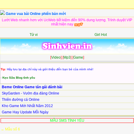
Game vua bài Online phiên bản mới
Lướt Web nhanh hơn với UcWeb tiết kiệm đến 90% dung lượng. Trình duyệt VIP
nhất hiện nay
Tử vi
Girl Hot
[
Video
] [
Mp3
] [
Game
]
Tip
:
Hãy lưu lại địa chỉ này và giới thiệu đến bạn bè của mình nhé!
-
Kẹo Sữa Blog tình yêu
Beme Online Game tán gái đánh bài
SkyGarden - Vườn địa đàng Online
Thiên đường cá Online
Kho Game Mới Nhất Năm 2012
Game Hay Update Mỗi Ngày
MẪU SMS TÌNH YÊU
→ Mẫu số 6