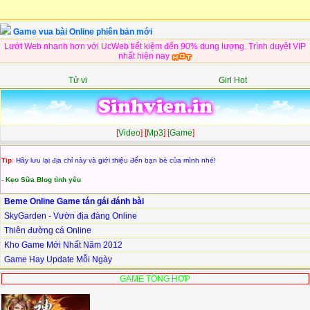
Game vua bài Online phiên bản mới
Lướt Web nhanh hơn với UcWeb tiết kiệm đến 90% dung lượng. Trình duyệt VIP
nhất hiện nay
Tử vi
Girl Hot
[
Video
] [
Mp3
] [
Game
]
Tip
:
Hãy lưu lại địa chỉ này và giới thiệu đến bạn bè của mình nhé!
-
Kẹo Sữa Blog tình yêu
Beme Online Game tán gái đánh bài
SkyGarden - Vườn địa đàng Online
Thiên đường cá Online
Kho Game Mới Nhất Năm 2012
Game Hay Update Mỗi Ngày
GAME TỔNG HƠP