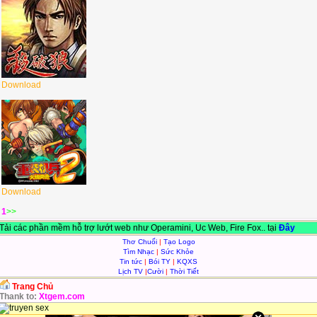
Download
Download
1
>>
Tải các phần mềm hỗ trợ lướt web như Operamini, Uc Web, Fire Fox.. tại
Đây
Thơ Chuối
|
Tạo Logo
Tìm Nhạc
|
Sức Khỏe
Tin tức
|
Bói TY
|
KQXS
Lịch TV
|
Cười
|
Thời Tiết
Trang Chủ
Thank to:
Xtgem.com