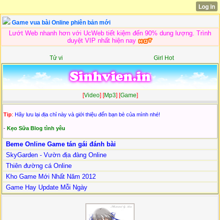
Game vua bài Online phiên bản mới
Lướt Web nhanh hơn với UcWeb tiết kiệm đến 90% dung lượng. Trình
duyệt VIP nhất hiện nay
Tử vi
Girl Hot
[
Video
] [
Mp3
] [
Game
]
Tip
:
Hãy lưu lại địa chỉ này và giới thiệu đến bạn bè của mình nhé!
-
Kẹo Sữa Blog tình yêu
Beme Online Game tán gái đánh bài
SkyGarden - Vườn địa đàng Online
Thiên đường cá Online
Kho Game Mới Nhất Năm 2012
Game Hay Update Mỗi Ngày