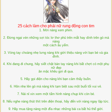
25 cách làm cho phái nữ rung động con tim
1. Mời nàng xem phim.
2. Ðừng ngại vén những sợi tóc lơ thơ phủ trên mắt hay dính trên gò má
nàng
một cách âu yếm.
3. Vòng tay choàng nhẹ lưng nàng khi giới thiệu nàng với bạn bè và gia
đình.
4. Khi đang đi chung, hãy siết chặt bàn tay nàng khi bất chợt có một phụ
nữ đẹp
ăn mặc khêu gợi đi qua.
5. Hãy gọi điện cho nàng khi bạn cảm thấy buồn.
6. Hôn nhẹ lên gò má nàng khi tạm biệt sau một buổi tối vui vẻ.
7. Nài nỉ xin xem một tấm hình nàng chụp khi còn bé.
8. Nếu nghe nàng thút thít trên điện thoại, hãy đến với nàng ngay lập tức.
9. Hãy mua tặng nàng một đĩa nhạc những bài ca bất hủ thế giới.