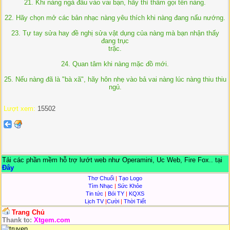
21. Khi nàng ngả đầu vào vai bạn, hãy thì thầm gọi tên nàng.
22. Hãy chọn mở các bản nhạc nàng yêu thích khi nàng đang nấu nướng.
23. Tự tay sửa hay đề nghị sửa vật dụng của nàng mà bạn nhận thấy
đang trục
trặc.
24. Quan tâm khi nàng mặc đồ mới.
25. Nếu nàng đã là "bà xã", hãy hôn nhẹ vào bả vai nàng lúc nàng thiu thiu
ngủ.
Lượt xem:
15502
Tải các phần mềm hỗ trợ lướt web như Operamini, Uc Web, Fire Fox.. tại
Đây
Thơ Chuối
|
Tạo Logo
Tìm Nhạc
|
Sức Khỏe
Tin tức
|
Bói TY
|
KQXS
Lịch TV
|
Cười
|
Thời Tiết
Trang Chủ
Thank to:
Xtgem.com